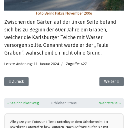
Foto Bernd Paksa November 2006
Zwischen den Gärten auf der linken Seite befand
sich bis zu Beginn der 60er Jahre ein Graben,
welcher die Karlsburger Teiche mit Wasser
versorgen sollte. Genannt wurde er der „Faule
Graben“, wahrscheinlich nicht ohne Grund.
Letzte Änderung: 11. Januar 2024
Zugriffe: 627
Vorheriger Beitrag: Scheune Uthleber Straße
Nächster Beit
Zurück
Weiter
< Steinbrücker Weg
Uthleber Straße
Wehrstraße >
Alle gezeigten Fotos und Texte unterliegen dem Urheberrecht der
jeweiligen Fotografen bzw. Autoren. Nach Anfrage dürfen sie mit