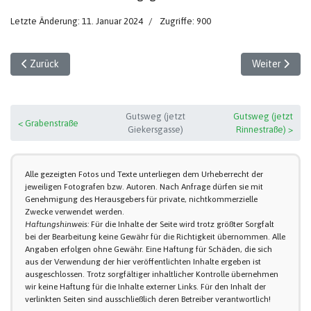
Letzte Änderung: 11. Januar 2024
Zugriffe: 900
Vorheriger Beitrag: Der überflutete Gutshof
Nächster Beit
Zurück
Weiter
Gutsweg (jetzt
Gutsweg (jetzt
< Grabenstraße
Giekersgasse)
Rinnestraße) >
Alle gezeigten Fotos und Texte unterliegen dem Urheberrecht der
jeweiligen Fotografen bzw. Autoren. Nach Anfrage dürfen sie mit
Genehmigung des Herausgebers für private, nichtkommerzielle
Zwecke verwendet werden.
Haftungshinweis:
Für die Inhalte der Seite wird trotz größter Sorgfalt
bei der Bearbeitung keine Gewähr für die Richtigkeit übernommen. Alle
Angaben erfolgen ohne Gewähr. Eine Haftung für Schäden, die sich
aus der Verwendung der hier veröffentlichten Inhalte ergeben ist
ausgeschlossen. Trotz sorgfältiger inhaltlicher Kontrolle übernehmen
wir keine Haftung für die Inhalte externer Links. Für den Inhalt der
verlinkten Seiten sind ausschließlich deren Betreiber verantwortlich!