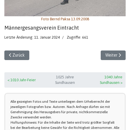
Foto Bernd Paksa 13.09.2008
Männergesangsverein Eintracht
Letzte Änderung: 11. Januar 2024
Zugriffe: 661
Vorheriger Beitrag: LSG Aufbau Sundhausen (3)
Nächster Beit
Zurück
Weiter
1025 Jahre
1040 Jahre
< 1010 Jahr-Feier
Sundhausen
Sundhausen >
Alle gezeigten Fotos und Texte unterliegen dem Urheberrecht der
jeweiligen Fotografen bzw. Autoren. Nach Anfrage dürfen sie mit
Genehmigung des Herausgebers für private, nichtkommerzielle
Zwecke verwendet werden.
Haftungshinweis:
Für die Inhalte der Seite wird trotz größter Sorgfalt
bei der Bearbeitung keine Gewähr für die Richtigkeit übernommen. Alle