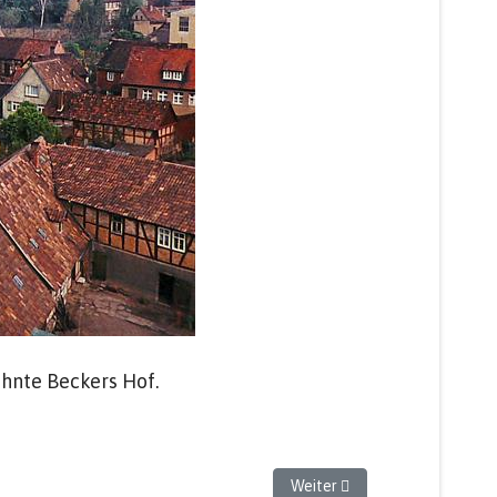
hnte Beckers Hof.
Nächster Beitrag: Sicht in Ri
Weiter