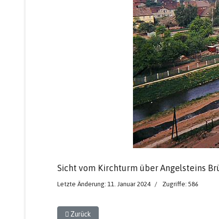
Sicht vom Kirchturm über Angelsteins Br
Letzte Änderung: 11. Januar 2024
Zugriffe: 586
Vorheriger Beitrag: Spritzenhaus mit Turm
Zurück