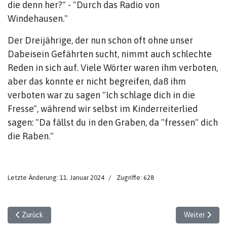
die denn her?" - "Durch das Radio von
Windehausen."
Der Dreijährige, der nun schon oft ohne unser
Dabeisein Gefährten sucht, nimmt auch schlechte
Reden in sich auf. Viele Wörter waren ihm verboten,
aber das konnte er nicht begreifen, daß ihm
verboten war zu sagen "Ich schlage dich in die
Fresse", während wir selbst im Kinderreiterlied
sagen: "Da fällst du in den Graben, da "fressen" dich
die Raben."
Letzte Änderung: 11. Januar 2024
Zugriffe: 628
Vorheriger Beitrag: Todesahnung
Nächster Beit
Zurück
Weiter