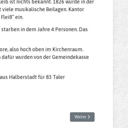
eib ist nichts bekannt. 1826 wurde in der
 viele musikalische Beilagen. Kantor
Fleiß“ ein.
 starben in dem Jahre 4 Personen. Das
pore, also hoch oben im Kirchenraum.
en dafür wurden von der Gemeindekasse
aus Halberstadt für 83 Taler
Nächster Beitrag: Abgaben in 
Weiter