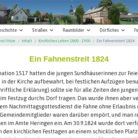
eschichte
Straßen
Raumbilder
Dörfliches
Fe
st Fritze
Inhalt
Kirchliches Leben 1800 - 1900
Ein Fahnenstreit 1824
Ein Fahnenstreit 1824
ation 1517 hatten die jungen Sundhäuserinnen zur Feie
te in der Kirche aufbewahrt, bei festlichen Aufzügen ben
riftliche Erklärung) sollte sie für alle Zeiten den jun
im Festzug durchs Dorf tragen. Das wurde ihnen aber verw
dem Nachmittagsgottesdienst die Fahne ohne Erlaubnis d
e Gemeindemitglieder waren darüber empört, und man re
n im Amte Heringen ein. Am 30.9.1824 wurde dort verfügt
 den kirchlichen Festtagen an einem schicklichen Platz