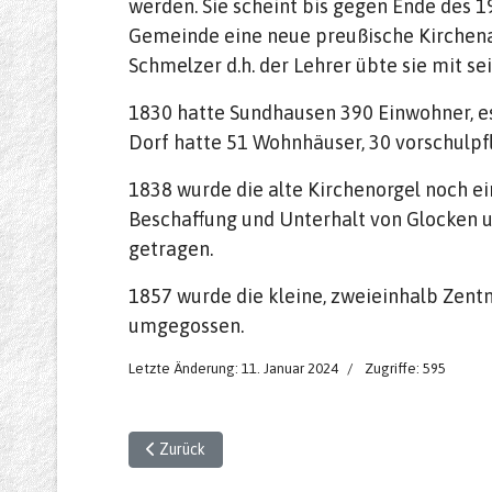
werden. Sie scheint bis gegen Ende des 1
Gemeinde eine neue preußische Kirchenage
Schmelzer d.h. der Lehrer übte sie mit se
1830 hatte Sundhausen 390 Einwohner, es
Dorf hatte 51 Wohnhäuser, 30 vorschulpfl
1838 wurde die alte Kirchenorgel noch ei
Beschaffung und Unterhalt von Glocken u
getragen.
1857 wurde die kleine, zweieinhalb Zent
umgegossen.
Letzte Änderung: 11. Januar 2024
Zugriffe: 595
Vorheriger Beitrag: Kirchliches Leben 1800 - 1900
Zurück