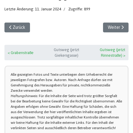
Letzte Änderung: 11. Januar 2024
Zugriffe: 899
Vorheriger Beitrag: Der überflutete Gutshof
Nächster Beit
Zurück
Weiter
Gutsweg (jetzt
Gutsweg (jetzt
< Grabenstraße
Giekersgasse)
Rinnestraße) >
Alle gezeigten Fotos und Texte unterliegen dem Urheberrecht der
jeweiligen Fotografen bzw. Autoren. Nach Anfrage dürfen sie mit
Genehmigung des Herausgebers für private, nichtkommerzielle
Zwecke verwendet werden.
Haftungshinweis:
Für die Inhalte der Seite wird trotz größter Sorgfalt
bei der Bearbeitung keine Gewähr für die Richtigkeit übernommen. Alle
Angaben erfolgen ohne Gewähr. Eine Haftung für Schäden, die sich
aus der Verwendung der hier veröffentlichten Inhalte ergeben ist
ausgeschlossen. Trotz sorgfältiger inhaltlicher Kontrolle übernehmen
wir keine Haftung für die Inhalte externer Links. Für den Inhalt der
verlinkten Seiten sind ausschließlich deren Betreiber verantwortlich!