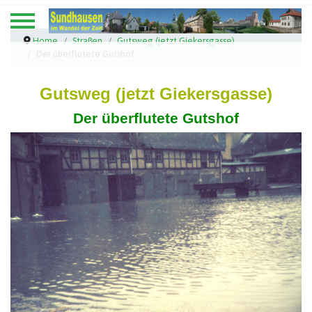
Home
Straßen
Gutsweg (jetzt Giekersgasse)
Der überflutete Gutshof
Gutsweg (jetzt Giekersgasse)
Der überflutete Gutshof