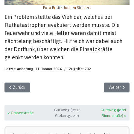
Foto Besitz Jochen Steinert
Ein Problem stellte das Vieh dar, welches bei
Flutkatastrophen evakuiert werden musste. Die
Feuerwehr und viele Helfer waren damit meist
nächtelang beschäftigt. Hilfreich war dabei auch
der Dorffunk, über welchen die Einsatzkräfte
gelenkt werden konnten.
Letzte Änderung: 11. Januar 2024
Zugriffe: 702
Vorheriger Beitrag: Gutshof Stallgebäude
Nächster Beit
Zurück
Weiter
Gutsweg (jetzt
Gutsweg (jetzt
< Grabenstraße
Giekersgasse)
Rinnestraße) >