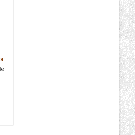
013
der