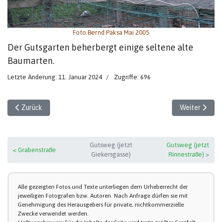
Foto Bernd Paksa Mai 2005
Der Gutsgarten beherbergt einige seltene alte
Baumarten.
Letzte Änderung: 11. Januar 2024
Zugriffe: 696
Vorheriger Beitrag: Verwaltungsgebäude 1983
Nächster Beit
Zurück
Weiter
Gutsweg (jetzt
Gutsweg (jetzt
< Grabenstraße
Giekersgasse)
Rinnestraße) >
Alle gezeigten Fotos und Texte unterliegen dem Urheberrecht der
jeweiligen Fotografen bzw. Autoren. Nach Anfrage dürfen sie mit
Genehmigung des Herausgebers für private, nichtkommerzielle
Zwecke verwendet werden.